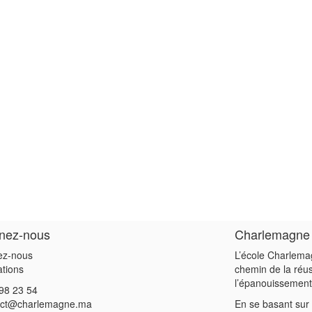
gnez-nous
Charlemagne
ez-nous
L’école Charlema
ations
chemin de la réu
l’épanouissement
98 23 54
act@charlemagne.ma
En se basant sur 