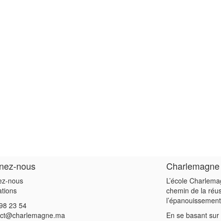
gnez-nous
Charlemagne
ez-nous
L’école Charlema
ations
chemin de la réu
l’épanouissement
98 23 54
act@charlemagne.ma
En se basant sur 