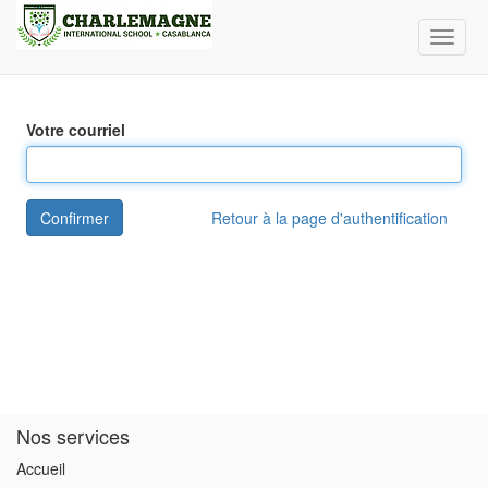
Bascul
la
naviga
Votre courriel
Confirmer
Retour à la page d'authentification
Nos services
Accueil